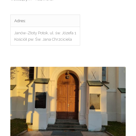
Adres:
Janów-Złoty Potok, ul. św. Józefa 1
Kościół pw. Św. Jana Chrzciciela